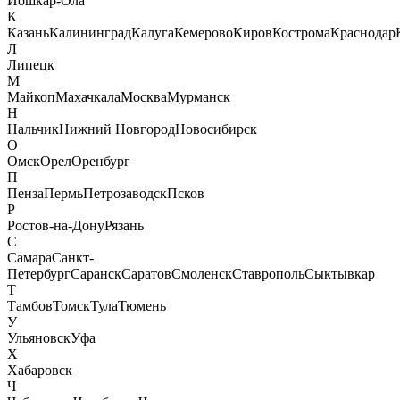
Йошкар-Ола
К
Казань
Калининград
Калуга
Кемерово
Киров
Кострома
Краснодар
Л
Липецк
М
Майкоп
Махачкала
Москва
Мурманск
Н
Нальчик
Нижний Новгород
Новосибирск
О
Омск
Орел
Оренбург
П
Пенза
Пермь
Петрозаводск
Псков
Р
Ростов-на-Дону
Рязань
С
Самара
Санкт-
Петербург
Саранск
Саратов
Смоленск
Ставрополь
Сыктывкар
Т
Тамбов
Томск
Тула
Тюмень
У
Ульяновск
Уфа
Х
Хабаровск
Ч