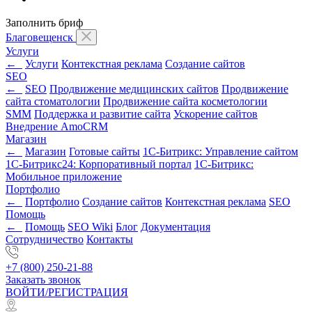
Заполнить бриф
Благовещенск
Услуги
←
Услуги
Контекстная реклама
Создание сайтов
SEO
←
SEO
Продвижение медицинских сайтов
Продвижение
сайта стоматологии
Продвижение сайта косметологии
SMM
Поддержка и развитие сайта
Ускорение сайтов
Внедрение AmoCRM
Магазин
←
Магазин
Готовые сайты
1С-Битрикс: Управление сайтом
1С-Битрикс24: Корпоративный портал
1С-Битрикс:
Мобильное приложение
Портфолио
←
Портфолио
Создание сайтов
Контекстная реклама
SEO
Помощь
←
Помощь
SEO Wiki
Блог
Документация
Сотрудничество
Контакты
+7 (800) 250-21-88
Заказать звонок
ВОЙТИ/РЕГИСТРАЦИЯ