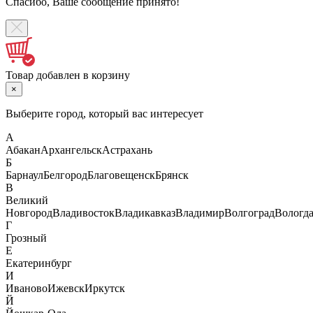
Спасибо, Ваше сообщение принято!
Товар добавлен в корзину
×
Выберите город, который вас интересует
А
Абакан
Архангельск
Астрахань
Б
Барнаул
Белгород
Благовещенск
Брянск
В
Великий
Новгород
Владивосток
Владикавказ
Владимир
Волгоград
Вологд
Г
Грозный
Е
Екатеринбург
И
Иваново
Ижевск
Иркутск
Й