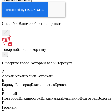
Спасибо, Ваше сообщение принято!
Товар добавлен в корзину
×
Выберите город, который вас интересует
А
Абакан
Архангельск
Астрахань
Б
Барнаул
Белгород
Благовещенск
Брянск
В
Великий
Новгород
Владивосток
Владикавказ
Владимир
Волгоград
Вологд
Г
Грозный