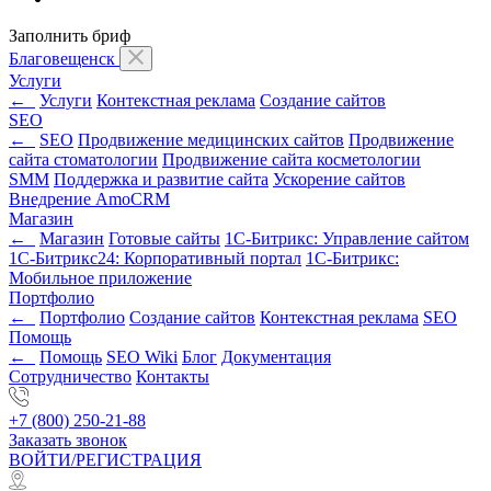
Заполнить бриф
Благовещенск
Услуги
←
Услуги
Контекстная реклама
Создание сайтов
SEO
←
SEO
Продвижение медицинских сайтов
Продвижение
сайта стоматологии
Продвижение сайта косметологии
SMM
Поддержка и развитие сайта
Ускорение сайтов
Внедрение AmoCRM
Магазин
←
Магазин
Готовые сайты
1С-Битрикс: Управление сайтом
1С-Битрикс24: Корпоративный портал
1С-Битрикс:
Мобильное приложение
Портфолио
←
Портфолио
Создание сайтов
Контекстная реклама
SEO
Помощь
←
Помощь
SEO Wiki
Блог
Документация
Сотрудничество
Контакты
+7 (800) 250-21-88
Заказать звонок
ВОЙТИ/РЕГИСТРАЦИЯ