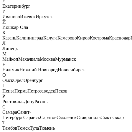
Е
Екатеринбург
И
Иваново
Ижевск
Иркутск
Й
Йошкар-Ола
К
Казань
Калининград
Калуга
Кемерово
Киров
Кострома
Краснодар
Л
Липецк
М
Майкоп
Махачкала
Москва
Мурманск
Н
Нальчик
Нижний Новгород
Новосибирск
О
Омск
Орел
Оренбург
П
Пенза
Пермь
Петрозаводск
Псков
Р
Ростов-на-Дону
Рязань
С
Самара
Санкт-
Петербург
Саранск
Саратов
Смоленск
Ставрополь
Сыктывкар
Т
Тамбов
Томск
Тула
Тюмень